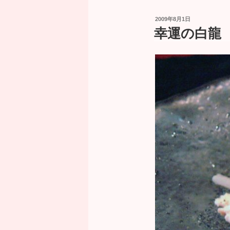
投
2009年8月1日
稿
幸運の白龍 No
日: