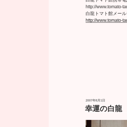
http://www.tomato-t
白龍トマト館メール
http://www.tomato-t
投
2007年8月1日
稿
幸運の白龍 No
日: