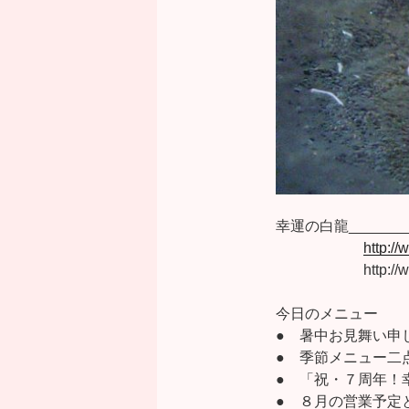
幸運の白龍__________
http:/
http://www.to
今日のメニュー
● 暑中お見舞い申
● 季節メニュー二
● 「祝・７周年！
● ８月の営業予定