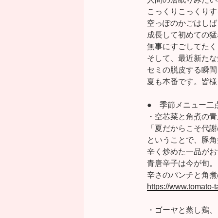
こっくりこっくりす
空っぽのかごはしば
成長して初めての猛
無事にすごしてたく
そして、最近新たな
セミの脱皮する瞬間
夏も本番です。皆様
● 季節メニュー二
・空芯菜と角煮
「夏だからこそ代謝
ということで、豚角
辛く炒めた一品がお
青唐辛子は今が旬。
辛さのパンチと角煮
https://www.tomato-
・ゴーヤと蒸し鶏