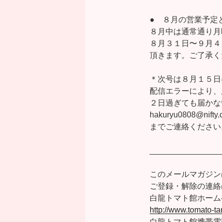
● ８月の営業予定
８月中は通常通り月
８月３１日〜９月４
頂きます。ご了承く
＊次号は８月１５日
配信エラーにより、
２日過ぎても届かな
hakuryu0808@nifty
までご連絡ください
________________
このメールマガジン
ご登録・解除の連絡は w
白龍トマト館ホーム
http://www.tomato-
白龍トマト館携帯電