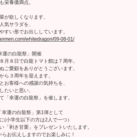
も栄養価満点。
菜が欲しくなります。
人気サラダを、
やすい形でお出ししています。
tanmen.com/whitedragon/09-08-01/
幸運の白龍祭」開催
８月８日で白龍トマト館は７周年。
ぬご愛顧をありがとうございます。
から３周年を迎えます。
とお客様への感謝の気持ちを、
したいと思い、
って「幸運の白龍祭」を催します。
)は「幸運の白龍祭」第1弾として
に(小学生以下の方は2人で一つ）
い「剥き甘栗」をプレゼントいたします。
からお伝えしますのでお楽しみに！