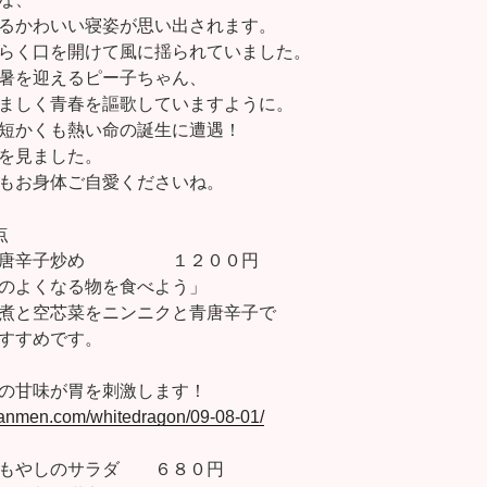
るかわいい寝姿が思い出されます。
らく口を開けて風に揺られていました。
暑を迎えるピー子ちゃん、
ましく青春を謳歌していますように。
短かくも熱い命の誕生に遭遇！
を見ました。
もお身体ご自愛くださいね。
点
の青唐辛子炒め １２００円
のよくなる物を食べよう」
煮と空芯菜をニンニクと青唐辛子で
すすめです。
の甘味が胃を刺激します！
tanmen.com/whitedragon/09-08-01/
、もやしのサラダ ６８０円