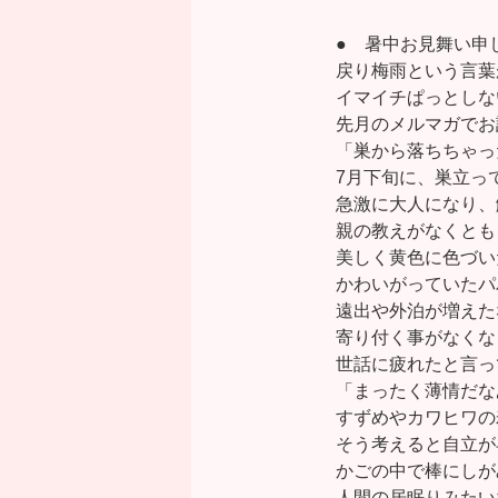
● 暑中お見舞い申
戻り梅雨という言葉
イマイチぱっとしな
先月のメルマガでお
「巣から落ちちゃっ
7月下旬に、巣立っ
急激に大人になり、
親の教えがなくとも
美しく黄色に色づい
かわいがっていたパ
遠出や外泊が増えた
寄り付く事がなくな
世話に疲れたと言っ
「まったく薄情だな
すずめやカワヒワの
そう考えると自立が
かごの中で棒にしが
人間の居眠りみたい