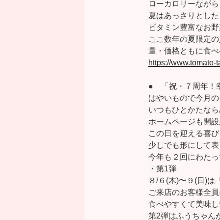
ローカロリーながら
夏はあっさりとした
ビタミン豊富なお野
ここ数年の夏限定の
量・価格ともに食べ
https://www.tomato-
● 「祝・７周年！
はやいもので今月の
いつもひとかたなら
ホームページも開設
この日を迎える喜び
少しでも形にして表
今年も２回にわた
・第1弾
８/６(木)〜９(日
ご来店のお客様全員
食べやすくて美味し
第2弾はふうちゃん