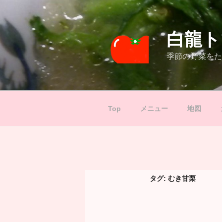
コ
ン
テ
白龍ト
ン
ツ
季節の野菜をた
へ
ス
キ
ッ
Top
メニュー
地図
プ
タグ:
むき甘栗