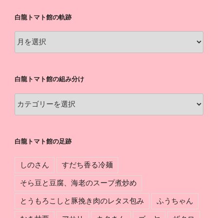
白龍トマト館の軌跡
白
龍
ト
マ
白龍トマト館の組み分け
ト
館
白
の
龍
軌
ト
跡
マ
白龍トマト館の足跡
ト
館
しのさん
すだち香る冷麺
の
組
そら豆と豆腐、海老のスープ煮炒め
み
とうもろこしと豚挽き肉のレタス包み
ふうちゃん
分
け