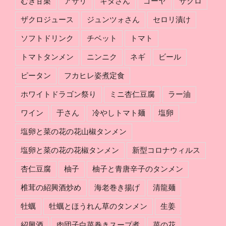
むき甘栗
アサリ
キタさん
ゴーヤ
ザクロ
ザクロジュース
ジュンツォさん
セロリ漬け
ソフトドリンク
チベット
トマト
トマトタンメン
ニンニク
ネギ
ビール
ピータン
フカヒレ姿煮定食
ホワイトドラゴン祭り
ミニ杏仁豆腐
ラー油
ワイン
于さん
冷やしトマト麺
塩卵
塩卵と菜の花の花山椒タンメン
塩卵と菜の花の花椒タンメン
新型コロナウィルス
杏仁豆腐
柚子
柚子と青唐辛子のタンメン
椎茸の紹興酒炒め
海老巻き揚げ
清龍麺
牡蠣
牡蠣とほうれん草のタンメン
生姜
紹興酒
肉団子白菜巻きスープ煮
菜の花