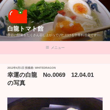
コ
ン
テ
ン
ツ
白龍トマト館
へ
季節の野菜をたくさん召し上がっていただける中華料理店です
ス
キ
メニュー
ッ
プ
投
2012年4月1日
投稿者:
WHITEDRAGON
稿
幸運の白龍 No.0069 12.04.01
日:
の写真