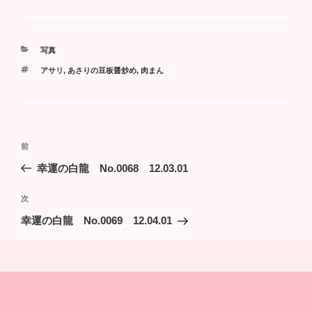
カ
写真
テ
タ
アサリ
,
あさりの豆板醤炒め
,
肉まん
ゴ
グ
リ
ー
投
過
前
稿
去
幸運の白龍 No.0068 12.03.01
ナ
の
ビ
投
次
次
稿
ゲ
の
幸運の白龍 No.0069 12.04.01
投
ー
稿
シ
ョ
ン