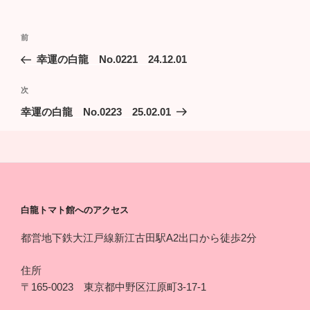
投
過
前
稿
去
幸運の白龍 No.0221 24.12.01
ナ
の
ビ
投
次
次
稿
ゲ
の
幸運の白龍 No.0223 25.02.01
投
ー
稿
シ
ョ
ン
白龍トマト館へのアクセス
都営地下鉄大江戸線新江古田駅A2出口から徒歩2分
住所
〒165-0023 東京都中野区江原町3-17-1