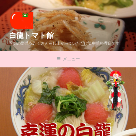
コ
ン
テ
ン
ツ
白龍トマト館
へ
季節の野菜をたくさん召し上がっていただける中華料理店です
ス
キ
メニュー
ッ
プ