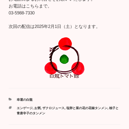
お電話はこちらまで。
03-5988-7330
次回の配信は2025年2月1日（土）となります。
カ
幸運の白龍
テ
タ
エンゲージ
,
お粥
,
ザクロジュース
,
塩卵と菜の花の花椒タンメン
,
柚子と
ゴ
グ
青唐辛子のタンメン
リ
ー