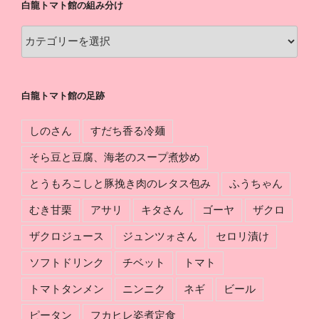
白龍トマト館の組み分け
ト
館
白
の
龍
軌
ト
跡
マ
白龍トマト館の足跡
ト
館
しのさん
すだち香る冷麺
の
組
そら豆と豆腐、海老のスープ煮炒め
み
とうもろこしと豚挽き肉のレタス包み
ふうちゃん
分
け
むき甘栗
アサリ
キタさん
ゴーヤ
ザクロ
ザクロジュース
ジュンツォさん
セロリ漬け
ソフトドリンク
チベット
トマト
トマトタンメン
ニンニク
ネギ
ビール
ピータン
フカヒレ姿煮定食