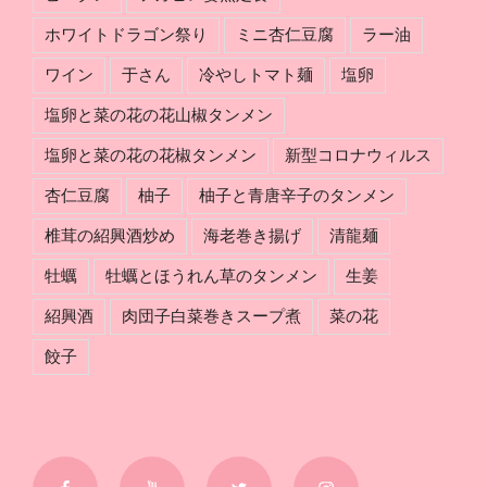
ホワイトドラゴン祭り
ミニ杏仁豆腐
ラー油
ワイン
于さん
冷やしトマト麺
塩卵
塩卵と菜の花の花山椒タンメン
塩卵と菜の花の花椒タンメン
新型コロナウィルス
杏仁豆腐
柚子
柚子と青唐辛子のタンメン
椎茸の紹興酒炒め
海老巻き揚げ
清龍麺
牡蠣
牡蠣とほうれん草のタンメン
生姜
紹興酒
肉団子白菜巻きスープ煮
菜の花
餃子
Facebook
YouTube
Twitter
Instagram