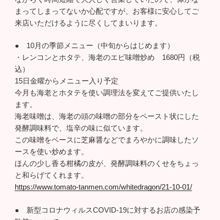
まってしまってないか心配ですが、お客様に安心してご
来店いただけるように尽くしてまいります。
● 10月の季節メニュー（中旬からはじめます）
・レンコンとホタテ、海老のエビ味噌炒め 1680円（税
込）
15日金曜からメニュー入り予定
今月も海老とホタテを使い調理法を変えてご提供いたし
ます。
海老味噌は、海老の頭の味噌の部分をペースト状にした
発酵調味料で、塩辛の味に似ています。
この味噌をベースに芝麻醤などでまろやかに調味したソ
ースを使い炒めます。
ほんの少し香る柑橘の皮が、発酵調味料のくせをちょっ
と和らげてくれます。
https://www.tomato-tanmen.com/whitedragon/21-10-01/
● 新型コロナウィルスCOVID-19に対するお店の感染予