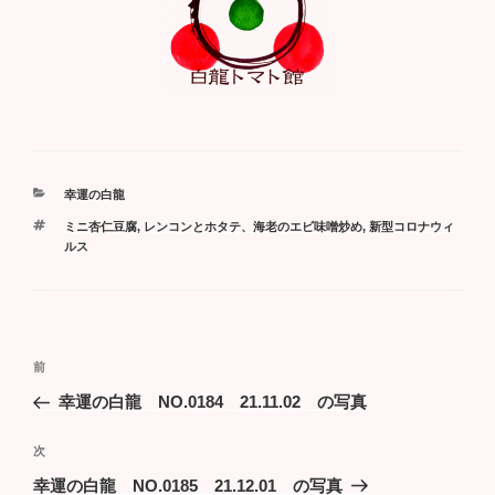
カ
幸運の白龍
テ
タ
ミニ杏仁豆腐
,
レンコンとホタテ、海老のエビ味噌炒め
,
新型コロナウィ
ゴ
グ
ルス
リ
ー
投
過
前
稿
去
幸運の白龍 NO.0184 21.11.02 の写真
ナ
の
ビ
投
次
次
稿
ゲ
の
幸運の白龍 NO.0185 21.12.01 の写真