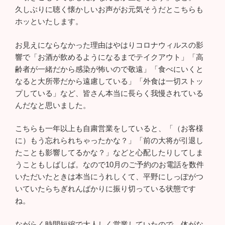
久しぶりに聴く懐かしいお声がお元気そうだとこちらも
ホッといたします。
お見えにならなかった理由はやはりコロナウィルスの影
響で「お酒が飲めるようになるまでテイクアウト」「高
齢者が一緒だから感染が怖いので敬遠」「食べにいくと
なると大所帯だから遠慮している」「外食は一切ストッ
プしている」など、皆さん本当に長らく我慢されている
んだなと思いました。
こちらも一年以上も自粛営業をしていると、「（お客様
に）もう忘れられちゃったかな？」「前の大将が引退し
たことも影響してるかな？」などと心配したりしてしま
うこともしばしば。なので10月のご予約のお電話を数件
いただいたときは本当にうれしくて、平野にしっぽがつ
いていたらちぎれんばかりに振り切っている状態です
ね。
ながらく時間短縮で大人しく営業していたので、体がな