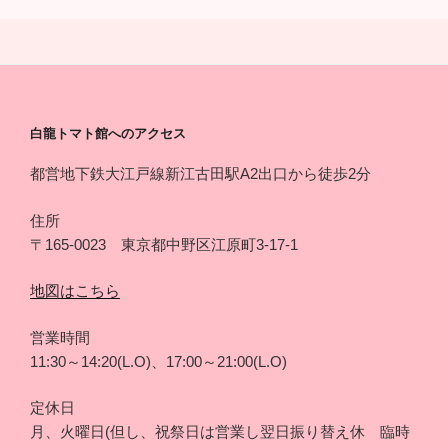
投
ー
稿
シ
ョ
ン
白龍トマト館へのアクセス
都営地下鉄大江戸線新江古田駅A2出口から徒歩2分
住所
〒165-0023 東京都中野区江原町3-17-1
地図はこちら
営業時間
11:30～14:20(L.O)、17:00～21:00(L.O)
定休日
月、火曜日(但し、祝祭日は営業し翌日振り替え休 臨時