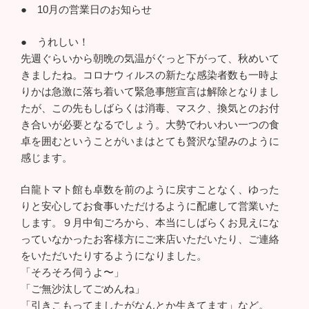
● 10月の営業日のお知らせ
● うれしい！
先週ぐらいから朝晩の気温がぐっと下がって、秋めいて
きましたね。コロナウィルスの新たな感染者数も一時よ
りかは急激に落ち着いて緊急事態宣言は解除となりまし
たが、この先もしばらくは消毒、マスク、換気とのお付
き合いが必要となるでしょう。大勢でわいわい一つの食
卓を囲むということがいまはとても贅沢な望みのように
感じます。
白龍トマト館も卓数を前のように戻すことなく、ゆった
りと安心してお食事いただけるように配慮して営業いた
します。９月中旬ごろから、本当にしばらくお見えにな
っていなかったお客様方にご来店いただいたり、ご連絡
をいただいたりするようになりました。
「そろそろ伺うよ〜」
「ご無沙汰してごめんね」
「引きこもってましたがなんとか生きてます」など。