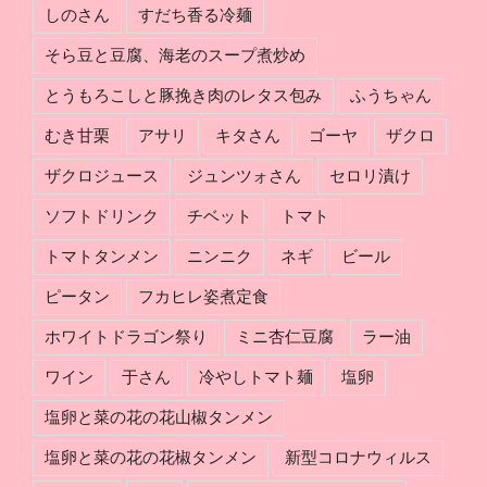
しのさん
すだち香る冷麺
の
組
そら豆と豆腐、海老のスープ煮炒め
み
とうもろこしと豚挽き肉のレタス包み
ふうちゃん
分
け
むき甘栗
アサリ
キタさん
ゴーヤ
ザクロ
ザクロジュース
ジュンツォさん
セロリ漬け
ソフトドリンク
チベット
トマト
トマトタンメン
ニンニク
ネギ
ビール
ピータン
フカヒレ姿煮定食
ホワイトドラゴン祭り
ミニ杏仁豆腐
ラー油
ワイン
于さん
冷やしトマト麺
塩卵
塩卵と菜の花の花山椒タンメン
塩卵と菜の花の花椒タンメン
新型コロナウィルス