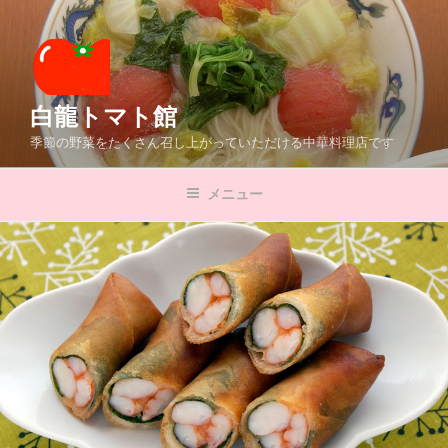
コ
ン
テ
ン
ツ
白龍トマト館
へ
季節の野菜をたくさん召し上がっていただける中華料理店です
ス
キ
メニュー
ッ
プ