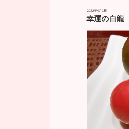
投
2022年4月1日
稿
幸運の白龍 No
日: