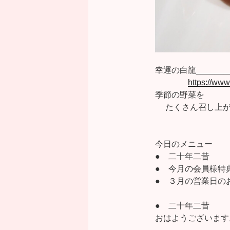
幸運の白龍__________
https://ww
季節の野菜を
たくさん召し上が
創作中
今日のメニュー
● 二十年二昔
● 今月の会員様特
● ３月の営業日の
● 二十年二昔
おはようございます