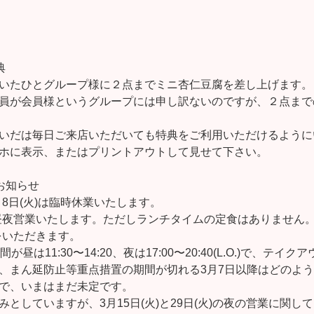
典
いたひとグループ様に２点までミニ杏仁豆腐を差し上げます。
員が会員様というグループには申し訳ないのですが、２点まで
いだは毎日ご来店いただいても特典をご利用いただけるように
ホに表示、またはプリントアウトして見せて下さい。
お知らせ
3月8日(火)は臨時休業いたします。
)は昼夜営業いたします。ただしランチタイムの定食はありません
休をいただきます。
昼は11:30〜14:20、夜は17:00〜20:40(L.O.)で、テイク
、まん延防止等重点措置の期間が切れる3月7日以降はどのよ
で、いまはまだ未定です。
としていますが、3月15日(火)と29日(火)の夜の営業に関し