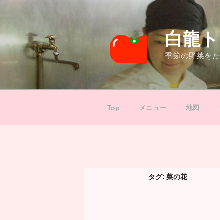
コ
ン
テ
白龍ト
ン
ツ
季節の野菜をた
へ
ス
キ
ッ
Top
メニュー
地図
プ
タグ:
菜の花