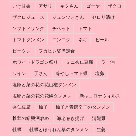
け
むき甘栗
アサリ
キタさん
ゴーヤ
ザクロ
ザクロジュース
ジュンツォさん
セロリ漬け
ソフトドリンク
チベット
トマト
トマトタンメン
ニンニク
ネギ
ビール
ピータン
フカヒレ姿煮定食
ホワイトドラゴン祭り
ミニ杏仁豆腐
ラー油
ワイン
于さん
冷やしトマト麺
塩卵
塩卵と菜の花の花山椒タンメン
塩卵と菜の花の花椒タンメン
新型コロナウィルス
杏仁豆腐
柚子
柚子と青唐辛子のタンメン
椎茸の紹興酒炒め
海老巻き揚げ
清龍麺
牡蠣
牡蠣とほうれん草のタンメン
生姜