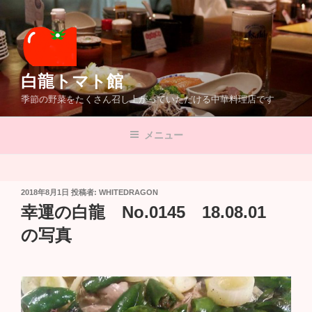
コ
ン
テ
ン
ツ
白龍トマト館
へ
季節の野菜をたくさん召し上がっていただける中華料理店です
ス
キ
メニュー
ッ
プ
投
2018年8月1日
投稿者:
WHITEDRAGON
稿
幸運の白龍 No.0145 18.08.01
日:
の写真