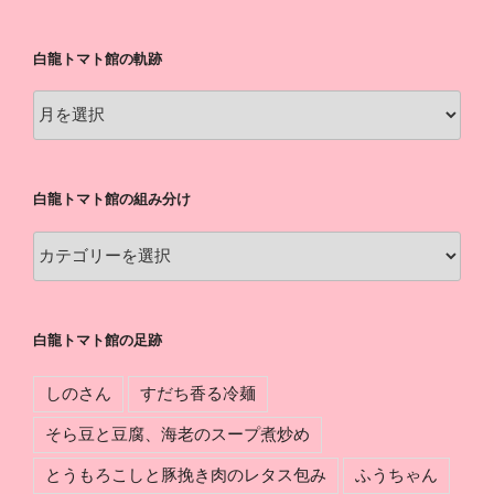
白龍トマト館の軌跡
白
龍
ト
マ
白龍トマト館の組み分け
ト
館
白
の
龍
軌
ト
跡
マ
白龍トマト館の足跡
ト
館
しのさん
すだち香る冷麺
の
組
そら豆と豆腐、海老のスープ煮炒め
み
とうもろこしと豚挽き肉のレタス包み
ふうちゃん
分