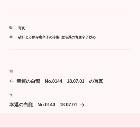
カ
写真
テ
タ
砂肝と万願寺唐辛子の冷製
,
空芯菜の青唐辛子炒め
ゴ
グ
リ
ー
投
過
前
稿
去
幸運の白龍 No.0144 18.07.01 の写真
ナ
の
ビ
投
次
次
稿
ゲ
の
幸運の白龍 No.0144 18.07.01
投
ー
稿
シ
ョ
ン