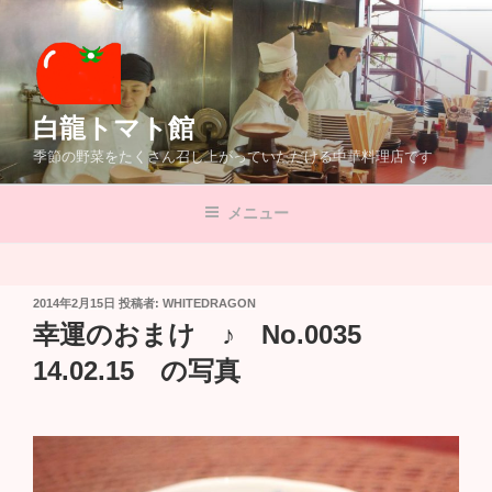
コ
ン
テ
ン
ツ
白龍トマト館
へ
季節の野菜をたくさん召し上がっていただける中華料理店です
ス
キ
メニュー
ッ
プ
投
2014年2月15日
投稿者:
WHITEDRAGON
稿
幸運のおまけ ♪ No.0035
日:
14.02.15 の写真