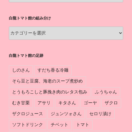
ト
マ
白龍トマト館の組み分け
ト
館
白
の
龍
軌
ト
跡
マ
白龍トマト館の足跡
ト
館
しのさん
すだち香る冷麺
の
組
そら豆と豆腐、海老のスープ煮炒め
み
とうもろこしと豚挽き肉のレタス包み
ふうちゃん
分
け
むき甘栗
アサリ
キタさん
ゴーヤ
ザクロ
ザクロジュース
ジュンツォさん
セロリ漬け
ソフトドリンク
チベット
トマト