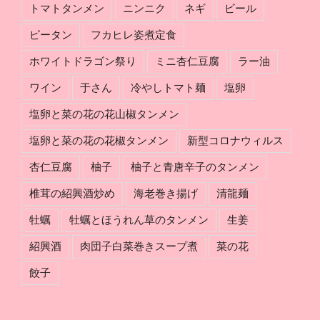
トマトタンメン
ニンニク
ネギ
ビール
ピータン
フカヒレ姿煮定食
ホワイトドラゴン祭り
ミニ杏仁豆腐
ラー油
ワイン
于さん
冷やしトマト麺
塩卵
塩卵と菜の花の花山椒タンメン
塩卵と菜の花の花椒タンメン
新型コロナウィルス
杏仁豆腐
柚子
柚子と青唐辛子のタンメン
椎茸の紹興酒炒め
海老巻き揚げ
清龍麺
牡蠣
牡蠣とほうれん草のタンメン
生姜
紹興酒
肉団子白菜巻きスープ煮
菜の花
餃子