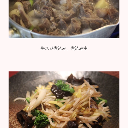
牛スジ煮込み、煮込み中