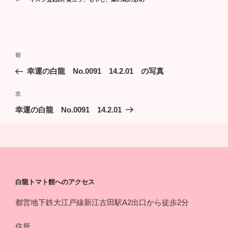
ゴ
グ
リ
ー
投
過
前
稿
去
幸運の白龍 No.0091 14.2.01 の写真
ナ
の
ビ
投
次
次
稿
ゲ
の
幸運の白龍 No.0091 14.2.01
投
ー
稿
シ
ョ
ン
白龍トマト館へのアクセス
都営地下鉄大江戸線新江古田駅A2出口から徒歩2分
住所