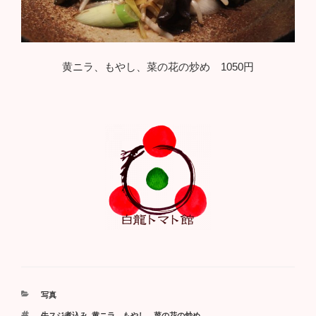
黄ニラ、もやし、菜の花の炒め 1050円
カ
写真
テ
タ
牛スジ煮込み
,
黄ニラ、もやし、菜の花の炒め