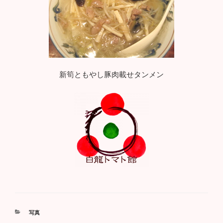
新筍ともやし豚肉載せタンメン
カ
写真
テ