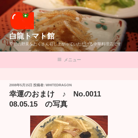
コ
ン
テ
ン
ツ
白龍トマト館
へ
季節の野菜をたくさん召し上がっていただける中華料理店です
ス
キ
メニュー
ッ
プ
投
2008年5月15日
投稿者:
WHITEDRAGON
稿
幸運のおまけ ♪ No.0011
日:
08.05.15 の写真