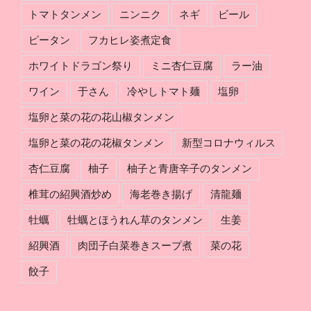
トマトタンメン
ニンニク
ネギ
ビール
ピータン
フカヒレ姿煮定食
ホワイトドラゴン祭り
ミニ杏仁豆腐
ラー油
ワイン
于さん
冷やしトマト麺
塩卵
塩卵と菜の花の花山椒タンメン
塩卵と菜の花の花椒タンメン
新型コロナウィルス
杏仁豆腐
柚子
柚子と青唐辛子のタンメン
椎茸の紹興酒炒め
海老巻き揚げ
清龍麺
牡蠣
牡蠣とほうれん草のタンメン
生姜
紹興酒
肉団子白菜巻きスープ煮
菜の花
餃子