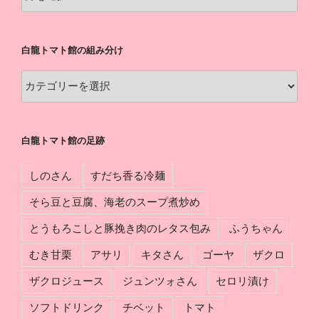
龍
ト
マ
白龍トマト館の組み分け
ト
館
白
の
龍
軌
ト
跡
マ
白龍トマト館の足跡
ト
館
しのさん
すだち香る冷麺
の
組
そら豆と豆腐、海老のスープ煮炒め
み
とうもろこしと豚挽き肉のレタス包み
ふうちゃん
分
け
むき甘栗
アサリ
キタさん
ゴーヤ
ザクロ
ザクロジュース
ジュンツォさん
セロリ漬け
ソフトドリンク
チベット
トマト