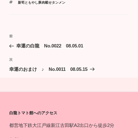
タ
新筍ともやし豚肉載せタンメン
ゴ
グ
リ
ー
投
過
前
稿
去
幸運の白龍 No.0022 08.05.01
ナ
の
ビ
投
次
次
稿
ゲ
の
幸運のおまけ ♪ No.0011 08.05.15
投
ー
稿
シ
ョ
ン
白龍トマト館へのアクセス
都営地下鉄大江戸線新江古田駅A2出口から徒歩2分