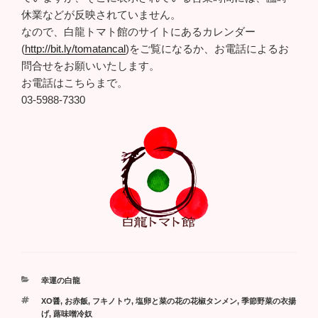
休業などが反映されていません。
なので、白龍トマト館のサイトにあるカレンダー
(
http://bit.ly/tomatancal
)をご覧になるか、お電話によるお
問合せをお願いいたします。
お電話はこちらまで。
03-5988-7330
カ
幸運の白龍
テ
タ
XO醤
,
お赤飯
,
フキノトウ
,
塩卵と菜の花の花椒タンメン
,
季節野菜の衣揚
ゴ
グ
げ
,
蕗味噌冷奴