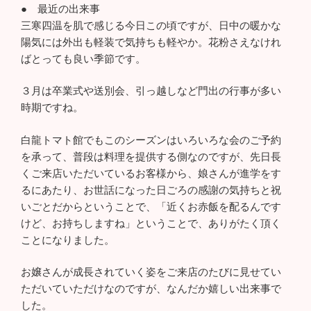
● 最近の出来事
三寒四温を肌で感じる今日この頃ですが、日中の暖かな
陽気には外出も軽装で気持ちも軽やか。花粉さえなけれ
ばとっても良い季節です。
３月は卒業式や送別会、引っ越しなど門出の行事が多い
時期ですね。
白龍トマト館でもこのシーズンはいろいろな会のご予約
を承って、普段は料理を提供する側なのですが、先日長
くご来店いただいているお客様から、娘さんが進学をす
るにあたり、お世話になった日ごろの感謝の気持ちと祝
いごとだからということで、「近くお赤飯を配るんです
けど、お持ちしますね」ということで、ありがたく頂く
ことになりました。
お嬢さんが成長されていく姿をご来店のたびに見せてい
ただいていただけなのですが、なんだか嬉しい出来事で
した。