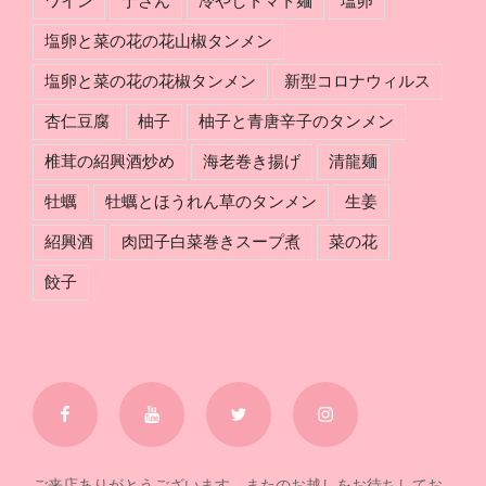
ワイン
于さん
冷やしトマト麺
塩卵
塩卵と菜の花の花山椒タンメン
塩卵と菜の花の花椒タンメン
新型コロナウィルス
杏仁豆腐
柚子
柚子と青唐辛子のタンメン
椎茸の紹興酒炒め
海老巻き揚げ
清龍麺
牡蠣
牡蠣とほうれん草のタンメン
生姜
紹興酒
肉団子白菜巻きスープ煮
菜の花
餃子
Facebook
YouTube
Twitter
Instagram
ご来店ありがとうございます。またのお越しをお待ちしてお