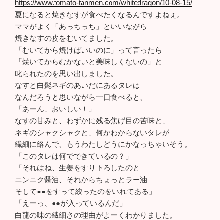
https://www.tomato-tanmen.com/whitedragon/10-08-15/
夏になると焼きなすが食べたくなるんですよねぇ。
ママがよく「あっちっち」といいながら
焼きなすの皮をむいてました。
「むいてから焼けばいいのに」って言ったら
「焼いてからむかないと美味しくないの」と
叱られたのを思い出しました。
なすと白髭ネギのあいだにあるタレは
なんだろうと思いながら一口食べると、
「あーん、おいしい！」
なすの甘みと、わずかに残る焦げ目の苦味と、
ネギのシャクシャクと、何かわからないタレが
繊細に絡んで、もうわたしどうにかなっちゃいそう。
「このタレは何でできているの？」
「それはね、生姜をすり下ろしたのと
ニンニク醤油、それからちょっとラー油
そして●●をすって絞ったのをいれてある」
「えーっ、●●が入っているんだ」
白龍の味の繊細さの理由がよーくわかりました。