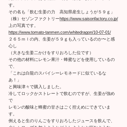
す。
その名も「飲む生姜の力 高知県産生しょうが５９ｇ」
（株）セゾンファクトリー
https://www.saisonfactory.co.jp/
上の写真です。
https://www.tomato-tanmen.com/whitedragon/10-07-01/
２６５ｍｌの内、生姜が５９ｇも入っているのか〜と感
心し
（大きな生姜二かけをすりおろした位です）
その他の材料にレモン果汁・蜂蜜などを使用しているの
で、
「これは白龍のスパイシーレモネードに似ているな
あ！」
と興味津々で購入しました。
冷してロックかストレートで飲むのですが、生姜が強め
で
レモンの酸味と蜂蜜の甘さはごく控えめにできていま
す。
例えると生のりんごをすりおろしたジュースを飲んで、