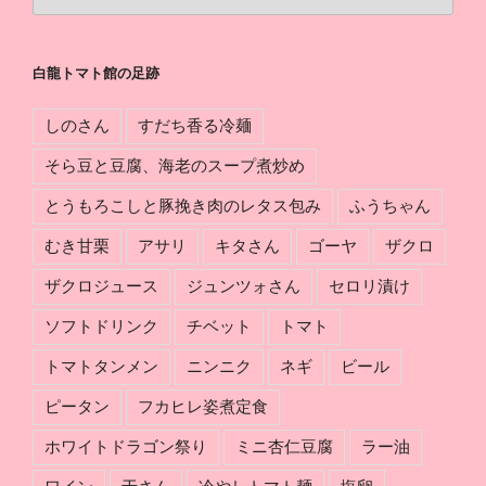
龍
軌
ト
跡
マ
白龍トマト館の足跡
ト
館
しのさん
すだち香る冷麺
の
組
そら豆と豆腐、海老のスープ煮炒め
み
とうもろこしと豚挽き肉のレタス包み
ふうちゃん
分
け
むき甘栗
アサリ
キタさん
ゴーヤ
ザクロ
ザクロジュース
ジュンツォさん
セロリ漬け
ソフトドリンク
チベット
トマト
トマトタンメン
ニンニク
ネギ
ビール
ピータン
フカヒレ姿煮定食
ホワイトドラゴン祭り
ミニ杏仁豆腐
ラー油