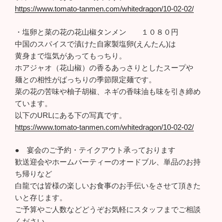
https://www.tomato-tanmen.com/whitedragon/10-02-02/
・塩卵と菜の花の花山椒タンメン １０８０円
中国のスパイスで漬けた自家製塩卵(えんたん)は
黄身まで塩気があってもっちり。
ホアジャオ（花山椒）の香るあっさりとしたスープや
麺との相性がばっちりの季節限定麺です。
菜の花の苦味や柚子胡椒、ネギの香味油も味を引き締め
ています。
以下のURLにある下の写真です。
https://www.tomato-tanmen.com/whitedragon/10-02-02/
● 宴会のご予約・テイクアウト承っております
歓送迎会やホームパーティーのオードブル、単品のお持
ち帰りなど
白龍では皆様の楽しいお食事のお手伝いをさせて頂きた
いと存じます。
ご予算やご人数などどうぞお気軽にスタッフまでご相談
ください。