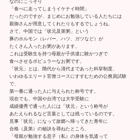
なのにこっそり
「食べに走ってしまうイケナイ時間」
だったのですが、まじめにお勉強している人たちには
親御さんが用意してくれたりもするでしょうね。
さて、中国では「状元及第粥」という
豚のホルモン（レバー、ハツ、ガツなど）が
たくさん入ったお粥があります。
これは受験生を持つ母親が子供達に験かつぎで
食べさせるポピュラーなお粥です。
「状元」とは、隋代から清代まであった科挙制度、
いわゆるエリート官僚コースにすすむための公務員試験
で、
第一番に通った人に与えられた称号です。
現在でも、中国や台湾では大学受験に
成績優秀で通った人には「状元」という称号が
あたえられるなど言葉としては残っているのです。
見事「状元」になって故郷へ帰ってきた青年に
合格（及第）の秘訣を尋ねたところ、
「母親が勉強する息子（私）の身体を気遣って