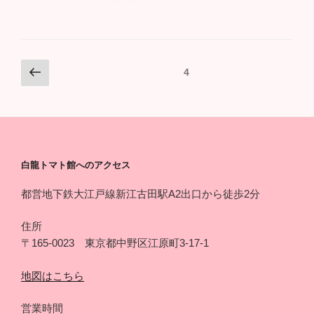
投
前
ページ
4
の
稿
ペ
ナ
ー
ビ
ジ
ゲ
ー
白龍トマト館へのアクセス
シ
都営地下鉄大江戸線新江古田駅A2出口から徒歩2分
ョ
ン
住所
〒165-0023 東京都中野区江原町3-17-1
地図はこちら
営業時間