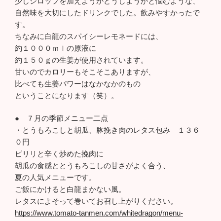
少しシロップを加えようかどうしようかと悩むような、
自然味を大切にしたドリンクでした。飲みやすかったで
す。
ちなみに白龍のスパイシーレモネードには、
約１０００ｍｌの原液に
約１５０ｇの生姜が使用されています。
甘いのでカロリーもそこそこありますが、
比べても生姜パワーはなかなかのもの
ということになります（笑）。
● ７月の季節メニュー二点
・とうもろこしと胡瓜、豚挽き肉のレタス包み １３６
０円
ピリリと辛く炒めた挽肉に
胡瓜の食感ととうもろこしの甘さがよく合う、
夏の人気メニューです。
ご飯にかけると白龍まかない風。
レタスによそって巻いてお召し上がりください。
https://www.tomato-tanmen.com/whitedragon/menu-