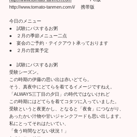
http://www.tomato-tanmen.com/i/ 携帯版
今日のメニュー
● 試験にパスするお粥
● ２月の季節メニュー二点
● 宴会のご予約・テイクアウト承っております
● ２月の営業予定
● 試験にパスするお粥
受験シーズン。
この時期の伊藤の思い出は赤いどてら。
そう、真夜中にどてらを着てるイメージですねえ。
「ALWAYS三丁目の夕日」の時代ではないけれど
この時期にはどてらを着てコタツに入っていました。
受験というと夜更かし、となると「夜食」につながり、
あったかい汁物や甘いジャンクフードも思い出します。
私にとってそれはたいてい、
「食う時間などない状況！」