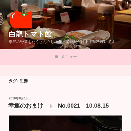
コ
ン
テ
ン
ツ
白龍トマト館
へ
季節の野菜をたくさん召し上がっていただける中華料理店です
ス
キ
メニュー
ッ
プ
タグ:
生姜
投
2010年8月15日
稿
幸運のおまけ ♪ No.0021 10.08.15
日: