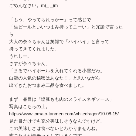
ごめんなさい。m(_ _)m
「もう、やってられっかー」って感じで
「生ビールといいつまみ持ってこーい」と冗談で言った
ら
大人の奈々ちゃんは笑顔で「ハイハイ」と言って
持ってきてくれました。
うれしー。
さすが奈々ちゃん、
「まるでハイボールを入れてくれる小雪だわ。
白龍の人気の秘密はあなた！」と思いながら
出てきたおつまみ二品を食べました。
まず一品目は「塩豚もも肉のスライスネギソース」
写真はこちらの上。
https://www.tomato-tanmen.com/whitedragon/10-08-15/
見た目だけでも充分美味しそうなんですけど、
この美味しさは食べないとわかりませんね。
歯ごたえがモチッとしているんです。