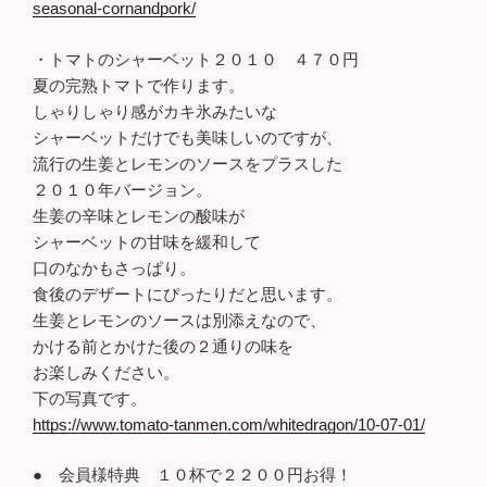
seasonal-cornandpork/
・トマトのシャーベット２０１０ ４７０円
夏の完熟トマトで作ります。
しゃりしゃり感がカキ氷みたいな
シャーベットだけでも美味しいのですが、
流行の生姜とレモンのソースをプラスした
２０１０年バージョン。
生姜の辛味とレモンの酸味が
シャーベットの甘味を緩和して
口のなかもさっぱり。
食後のデザートにぴったりだと思います。
生姜とレモンのソースは別添えなので、
かける前とかけた後の２通りの味を
お楽しみください。
下の写真です。
https://www.tomato-tanmen.com/whitedragon/10-07-01/
● 会員様特典 １０杯で２２００円お得！