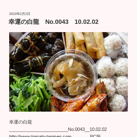
投
2010年2月2日
稿
幸運の白龍 No.0043 10.02.02
日:
幸運の白龍
________________________No.0043__10.02.02
http://www.tomato-tanmen.com
PC版