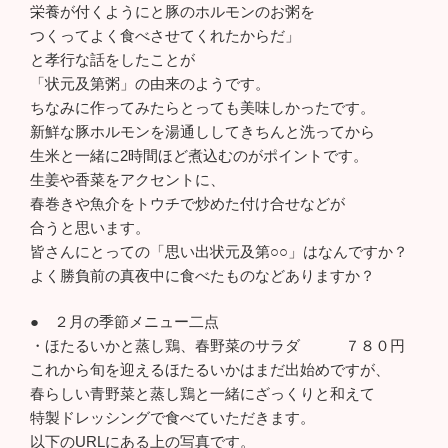
栄養が付くようにと豚のホルモンのお粥を
つくってよく食べさせてくれたからだ」
と孝行な話をしたことが
「状元及第粥」の由来のようです。
ちなみに作ってみたらとっても美味しかったです。
新鮮な豚ホルモンを湯通ししてきちんと洗ってから
生米と一緒に2時間ほど煮込むのがポイントです。
生姜や香菜をアクセントに、
春巻きや魚介をトウチで炒めた付け合せなどが
合うと思います。
皆さんにとっての「思い出状元及第○○」はなんですか？
よく勝負前の真夜中に食べたものなどありますか？
● ２月の季節メニュー二点
・ほたるいかと蒸し鶏、春野菜のサラダ ７８０円
これから旬を迎えるほたるいかはまだ出始めですが、
春らしい青野菜と蒸し鶏と一緒にざっくりと和えて
特製ドレッシングで食べていただきます。
以下のURLにある上の写真です。