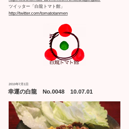
ツイッター「白龍トマト館」
http://twitter.com/tomatotanmen
投
2010年7月1日
稿
幸運の白龍 No.0048 10.07.01
日: