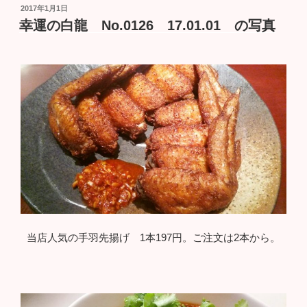
投
2017年1月1日
稿
幸運の白龍 No.0126 17.01.01 の写真
日:
当店人気の手羽先揚げ 1本197円。ご注文は2本から。