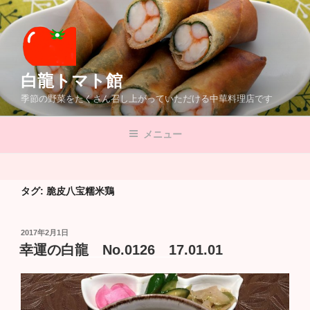
コ
ン
テ
ン
ツ
白龍トマト館
へ
季節の野菜をたくさん召し上がっていただける中華料理店です
ス
キ
メニュー
ッ
プ
タグ:
脆皮八宝糯米鶏
投
2017年2月1日
稿
幸運の白龍 No.0126 17.01.01
日: