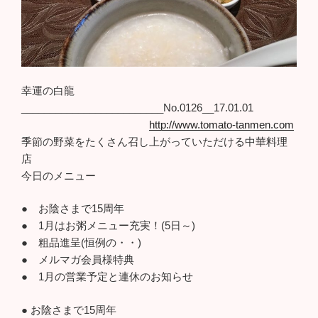
幸運の白龍
_________________________No.0126__17.01.01
http://www.tomato-tanmen.com
季節の野菜をたくさん召し上がっていただける中華料理
店
今日のメニュー
● お陰さまで15周年
● 1月はお粥メニュー充実！(5日～)
● 粗品進呈(恒例の・・)
● メルマガ会員様特典
● 1月の営業予定と連休のお知らせ
● お陰さまで15周年