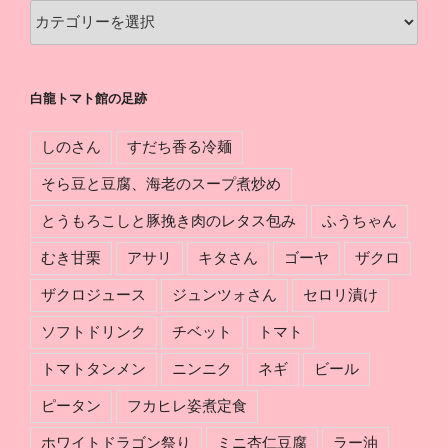
館
白
の
龍
軌
ト
跡
マ
白龍トマト館の足跡
ト
館
しのさん
すだち香る冷麺
の
組
そら豆と豆腐、海老のスープ煮炒め
み
とうもろこしと豚挽き肉のレタス包み
ふうちゃん
分
け
むき甘栗
アサリ
キタさん
ゴーヤ
ザクロ
ザクロジュース
ジュンツォさん
セロリ漬け
ソフトドリンク
チベット
トマト
トマトタンメン
ニンニク
ネギ
ビール
ピータン
フカヒレ姿煮定食
ホワイトドラゴン祭り
ミニ杏仁豆腐
ラー油