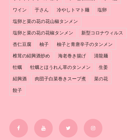
ワイン
于さん
冷やしトマト麺
塩卵
塩卵と菜の花の花山椒タンメン
塩卵と菜の花の花椒タンメン
新型コロナウィルス
杏仁豆腐
柚子
柚子と青唐辛子のタンメン
椎茸の紹興酒炒め
海老巻き揚げ
清龍麺
牡蠣
牡蠣とほうれん草のタンメン
生姜
紹興酒
肉団子白菜巻きスープ煮
菜の花
餃子
Facebook
YouTube
Twitter
Instagram