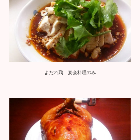
よだれ鶏 宴会料理のみ