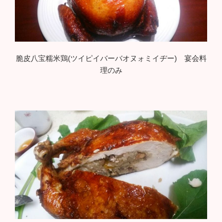
脆皮八宝糯米鶏(ツイピイバーバオヌォミイヂー) 宴会料
理のみ