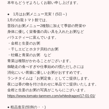
本年もどうぞよろしくお願い申し上げます。
● 1月はお粥メニュー充実！(5日～)
1月の白龍トマト館では、
普段のお粥メニュー2種類に加えて季節の野菜や
身体に優しく栄養価の高い具を入れたお粥など
バラエティーに富んでいます。
・金柑と生姜のお粥
・干しエビとホタテ貝柱のお粥
・牡蠣と青菜のお粥 など
青菜は種類がかわることがございます。
御馳走の食べすぎや仕事始めの慌ただしさには
消化にいい胃腸に優しいお粥がおすすめです。
ランチタイムは「お粥定食」としてご提供します。
夜には香の物を付け合わせに単品でご提供いたします。
金柑と生姜のお粥の写真がこちらにございます。
https://www.tomato-tanmen.com/whitedragon/17-01-01/
● 粗品進呈(恒例の・・)