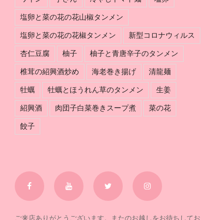
塩卵と菜の花の花山椒タンメン
塩卵と菜の花の花椒タンメン
新型コロナウィルス
杏仁豆腐
柚子
柚子と青唐辛子のタンメン
椎茸の紹興酒炒め
海老巻き揚げ
清龍麺
牡蠣
牡蠣とほうれん草のタンメン
生姜
紹興酒
肉団子白菜巻きスープ煮
菜の花
餃子
Facebook
YouTube
Twitter
Instagram
ご来店ありがとうございます。またのお越しをお待ちしてお