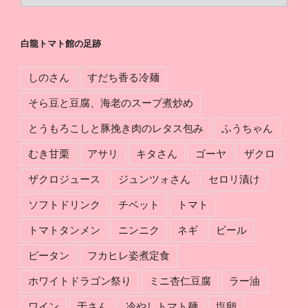
軌
ト
跡
マ
白龍トマト館の足跡
ト
館
しのさん
すだち香る冷麺
の
組
そら豆と豆腐、海老のスープ煮炒め
み
とうもろこしと豚挽き肉のレタス包み
ふうちゃん
分
け
むき甘栗
アサリ
キタさん
ゴーヤ
ザクロ
ザクロジュース
ジュンツォさん
セロリ漬け
ソフトドリンク
チベット
トマト
トマトタンメン
ニンニク
ネギ
ビール
ピータン
フカヒレ姿煮定食
ホワイトドラゴン祭り
ミニ杏仁豆腐
ラー油
ワイン
于さん
冷やしトマト麺
塩卵