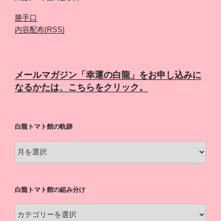
勝手口
内容配布(RSS)
メールマガジン「幸運の白龍」をお申し込みに
なるかたは、こちらをクリック。
白龍トマト館の軌跡
白
龍
ト
マ
白龍トマト館の組み分け
ト
館
白
の
龍