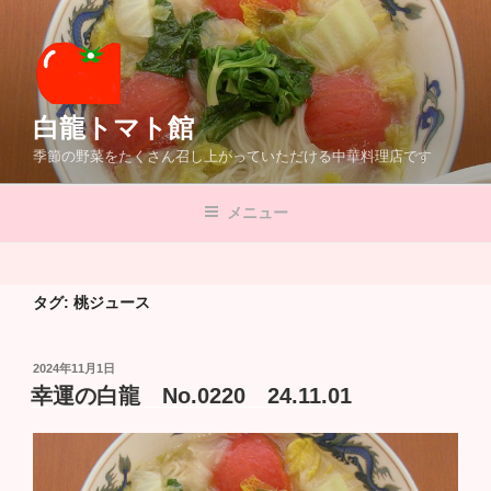
コ
ン
テ
ン
ツ
白龍トマト館
へ
季節の野菜をたくさん召し上がっていただける中華料理店です
ス
キ
メニュー
ッ
プ
タグ:
桃ジュース
投
2024年11月1日
稿
幸運の白龍 No.0220 24.11.01
日: