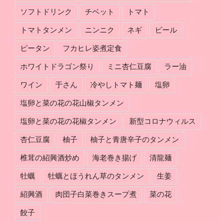
ソフトドリンク
チベット
トマト
トマトタンメン
ニンニク
ネギ
ビール
ピータン
フカヒレ姿煮定食
ホワイトドラゴン祭り
ミニ杏仁豆腐
ラー油
ワイン
于さん
冷やしトマト麺
塩卵
塩卵と菜の花の花山椒タンメン
塩卵と菜の花の花椒タンメン
新型コロナウィルス
杏仁豆腐
柚子
柚子と青唐辛子のタンメン
椎茸の紹興酒炒め
海老巻き揚げ
清龍麺
牡蠣
牡蠣とほうれん草のタンメン
生姜
紹興酒
肉団子白菜巻きスープ煮
菜の花
餃子