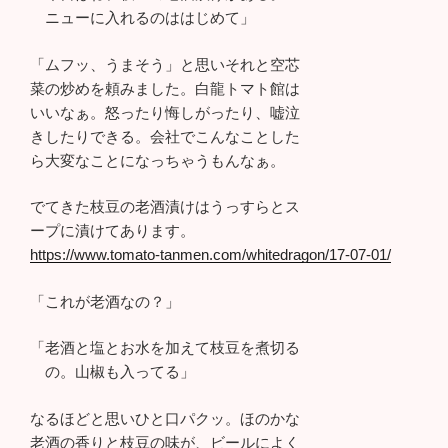
ニューに入れるのははじめて」
「ムフッ、うまそう」と思いそれと空芯
菜の炒めを頼みました。白龍トマト館は
いいなぁ。怒ったり悔しがったり、嘘泣
きしたりできる。会社でこんなことした
ら大変なことになっちゃうもんなぁ。
でてきた枝豆の老酒漬けはうっすらとス
ープに漬けてあります。
https://www.tomato-tanmen.com/whitedragon/17-07-01/
「これが老酒なの？」
「老酒と塩とお水を加えて枝豆を煮切る
の。山椒も入ってる」
なるほどと思いひと口パクッ。ほのかな
老酒の香りと枝豆の味が、ビールによく