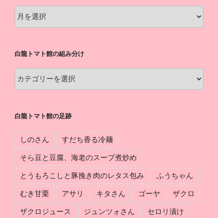
白
龍
ト
マ
白龍トマト館の組み分け
ト
館
白
の
龍
軌
ト
跡
マ
白龍トマト館の足跡
ト
館
しのさん
すだち香る冷麺
の
組
そら豆と豆腐、海老のスープ煮炒め
み
とうもろこしと豚挽き肉のレタス包み
ふうちゃん
分
け
むき甘栗
アサリ
キタさん
ゴーヤ
ザクロ
ザクロジュース
ジュンツォさん
セロリ漬け