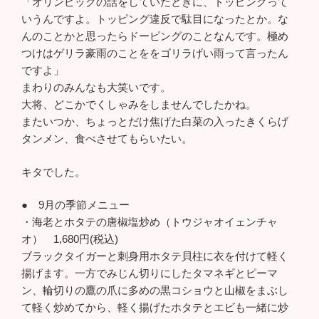
「オリンピックの話をしていたときに、トッピングって
いうんですよ。トッピング違反で駄目になったとか。な
んのことかと思ったらドーピングのことなんです。極め
つけはゲリラ豪雨のことををゴリラげい雨って言ったん
ですよ」
まわりのみんなも大笑いです。
大将、どこかでくしゃみをしませんでしたかね。
またいつか、ちょっとだけ焦げた白菜の入ったきくらげ
タンメン、食べさせてもらいたい。
キタでした。
● 9月の季節メニュー
・海老とホタテの唐椒塩炒め（トウジャオイェンチャ
オ） 1,680円(税込)
ブラックタイガーと刺身用ホタテ貝柱に衣を付けて軽く
揚げます。一方でみじん切りにしたタマネギとピーマ
ン、輪切りの鷹の爪に多めの黒コショウと山椒をまぶし
て軽く炒めてから、軽く揚げたホタテとエビも一緒に炒