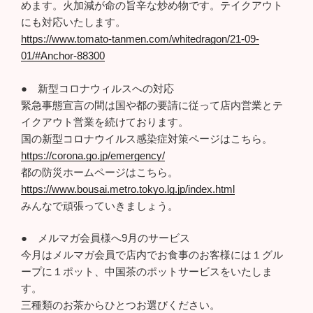
めます。火加減が命の旨辛な炒め物です。テイクアウト
にも対応いたします。
https://www.tomato-tanmen.com/whitedragon/21-09-
01/#Anchor-88300
● 新型コロナウィルスへの対応
緊急事態宣言の間は国や都の要請に従って店内営業とテ
イクアウト営業を続けております。
国の新型コロナウイルス感染症対策ページはこちら。
https://corona.go.jp/emergency/
都の防災ホームページはこちら。
https://www.bousai.metro.tokyo.lg.jp/index.html
みんなで頑張っていきましょう。
● メルマガ会員様へ9月のサービス
今月はメルマガ会員で店内でお食事のお客様には１グル
ープに１ポット、中国茶のポットサービスをいたしま
す。
三種類のお茶からひとつお選びください。