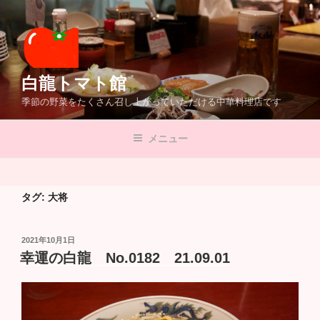
コ
ン
テ
ン
ツ
白龍トマト館
へ
季節の野菜をたくさん召し上がっていただける中華料理店です
ス
キ
メニュー
ッ
プ
タグ:
大将
投
2021年10月1日
稿
幸運の白龍 No.0182 21.09.01
日: