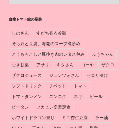
龍
軌
ト
跡
マ
白龍トマト館の足跡
ト
館
しのさん
すだち香る冷麺
の
組
そら豆と豆腐、海老のスープ煮炒め
み
とうもろこしと豚挽き肉のレタス包み
ふうちゃん
分
け
むき甘栗
アサリ
キタさん
ゴーヤ
ザクロ
ザクロジュース
ジュンツォさん
セロリ漬け
ソフトドリンク
チベット
トマト
トマトタンメン
ニンニク
ネギ
ビール
ピータン
フカヒレ姿煮定食
ホワイトドラゴン祭り
ミニ杏仁豆腐
ラー油