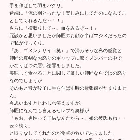
手を伸ばして羽をパクリ。
途端に「俺の羽とったな！楽しみにしてたのになんてこ
としてくれるんだ～！！」
さらに「横取りして～。血をみるぞ～！」
冗談かと思いましたが師匠のお顔が半ばマジメだったの
で私がびっくり。
「あ、ゴメンナサイ（笑）」で済みそうな私の感覚と
師匠の真剣なお怒りのギャップに驚くメンバーの中で
かなりばつの悪い謝罪をしました。
美味しく食べることに関して厳しい師匠ならではの怒り
なのでしょうが
そのあと皆が餃子に手を伸ばす時の緊張感がたまりませ
ん。
今思い出すとじわじわ笑えますが。
師匠になんでも言えるセレブな奥様が
「もお、男性って子供なんだから～。娘の彼氏もね・・
云々続く」
と取りなしてくれたのが食卓の救いでありました。