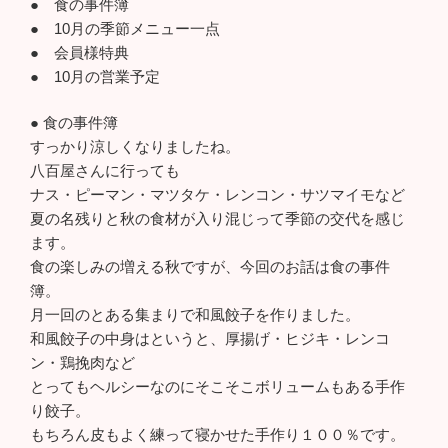
● 食の事件簿
● 10月の季節メニュー一点
● 会員様特典
● 10月の営業予定
● 食の事件簿
すっかり涼しくなりましたね。
八百屋さんに行っても
ナス・ピーマン・マツタケ・レンコン・サツマイモなど
夏の名残りと秋の食材が入り混じって季節の交代を感じ
ます。
食の楽しみの増える秋ですが、今回のお話は食の事件
簿。
月一回のとある集まりで和風餃子を作りました。
和風餃子の中身はというと、厚揚げ・ヒジキ・レンコ
ン・鶏挽肉など
とってもヘルシーなのにそこそこボリュームもある手作
り餃子。
もちろん皮もよく練って寝かせた手作り１００％です。