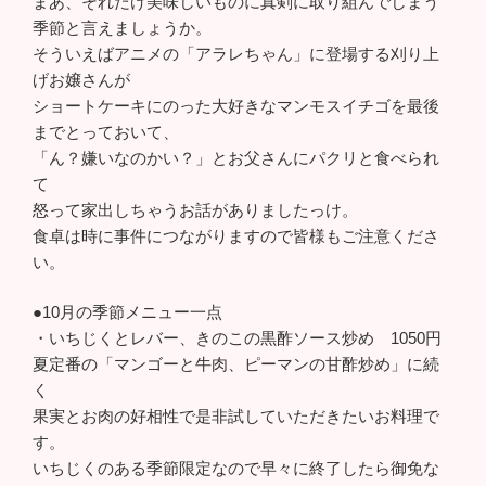
まあ、それだけ美味しいものに真剣に取り組んでしまう
季節と言えましょうか。
そういえばアニメの「アラレちゃん」に登場する刈り上
げお嬢さんが
ショートケーキにのった大好きなマンモスイチゴを最後
までとっておいて、
「ん？嫌いなのかい？」とお父さんにパクリと食べられ
て
怒って家出しちゃうお話がありましたっけ。
食卓は時に事件につながりますので皆様もご注意くださ
い。
●10月の季節メニュー一点
・いちじくとレバー、きのこの黒酢ソース炒め 1050円
夏定番の「マンゴーと牛肉、ピーマンの甘酢炒め」に続
く
果実とお肉の好相性で是非試していただきたいお料理で
す。
いちじくのある季節限定なので早々に終了したら御免な