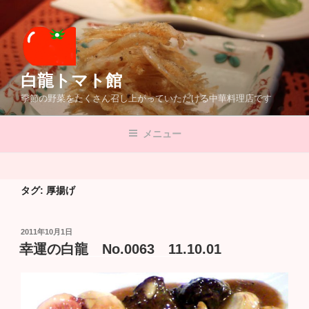
コ
ン
テ
ン
ツ
白龍トマト館
へ
季節の野菜をたくさん召し上がっていただける中華料理店です
ス
キ
メニュー
ッ
プ
タグ:
厚揚げ
投
2011年10月1日
稿
幸運の白龍 No.0063 11.10.01
日: