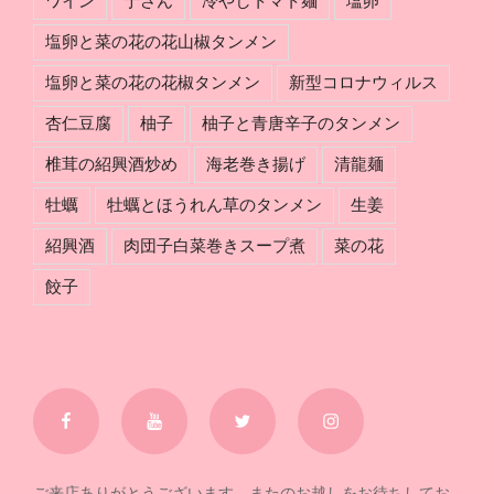
ワイン
于さん
冷やしトマト麺
塩卵
塩卵と菜の花の花山椒タンメン
塩卵と菜の花の花椒タンメン
新型コロナウィルス
杏仁豆腐
柚子
柚子と青唐辛子のタンメン
椎茸の紹興酒炒め
海老巻き揚げ
清龍麺
牡蠣
牡蠣とほうれん草のタンメン
生姜
紹興酒
肉団子白菜巻きスープ煮
菜の花
餃子
Facebook
YouTube
Twitter
Instagram
ご来店ありがとうございます。またのお越しをお待ちしてお