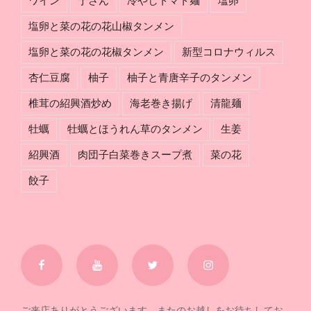
ワイン
于さん
冷やしトマト麺
塩卵
塩卵と菜の花の花山椒タンメン
塩卵と菜の花の花椒タンメン
新型コロナウィルス
杏仁豆腐
柚子
柚子と青唐辛子のタンメン
椎茸の紹興酒炒め
海老巻き揚げ
清龍麺
牡蠣
牡蠣とほうれん草のタンメン
生姜
紹興酒
肉団子白菜巻きスープ煮
菜の花
餃子
Facebook
YouTube
Twitter
Instagram
ご来店ありがとうございます。またのお越しをお待ちしてお