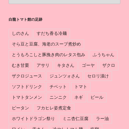
龍
軌
ト
跡
マ
白龍トマト館の足跡
ト
館
しのさん
すだち香る冷麺
の
組
そら豆と豆腐、海老のスープ煮炒め
み
とうもろこしと豚挽き肉のレタス包み
ふうちゃん
分
け
むき甘栗
アサリ
キタさん
ゴーヤ
ザクロ
ザクロジュース
ジュンツォさん
セロリ漬け
ソフトドリンク
チベット
トマト
トマトタンメン
ニンニク
ネギ
ビール
ピータン
フカヒレ姿煮定食
ホワイトドラゴン祭り
ミニ杏仁豆腐
ラー油