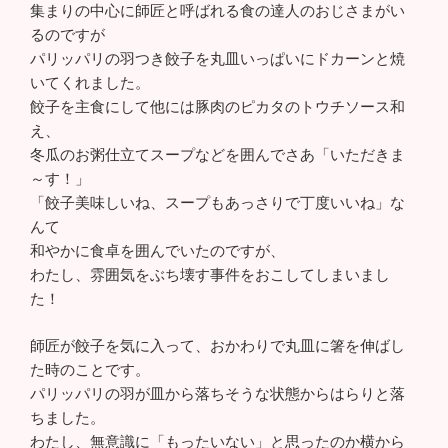
集まりの中心に師匠と呼ばれる食の達人のおじさまがい
るのですが
パリッパリの羽つき餃子を丸皿いっぱいにドカーンと焼
いてくれました。
餃子を主食にして他には豚肉のピカタのトウチソース和
え、
冬瓜のお粥仕立てスープなどを囲んでさあ「いただきま
～す！」
「餃子美味しいね、スープもあっさりで丁度いいね」な
んて
和やかに食卓を囲んでいたのですが、
わたし、雰囲気をぶち壊す事件をおこしてしまいまし
た！
師匠が餃子を気に入って、おかわりで丸皿に箸を伸ばし
た時のことです。
パリッパリの羽が皿から落ちそうな状態からはらりと落
ちました。
わたし、無意識に「もったいない」と思ったのか横から