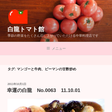
コ
ン
テ
ン
ツ
白龍トマト館
へ
季節の野菜をたくさん召し上がっていただける中華料理店です
ス
キ
メニュー
ッ
プ
タグ:
マンゴーと牛肉、ピーマンの甘酢炒め
投
2011年10月1日
稿
幸運の白龍 No.0063 11.10.01
日: