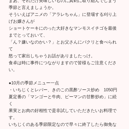
まあ、それだけ美味しいものに真剣に取り組んでしまう
季節と言えましょうか。
そういえばアニメの「アラレちゃん」に登場する刈り上
げお嬢さんが
ショートケーキにのった大好きなマンモスイチゴを最後
までとっておいて、
「ん？嫌いなのかい？」とお父さんにパクリと食べられ
て
怒って家出しちゃうお話がありましたっけ。
食卓は時に事件につながりますので皆様もご注意くださ
い。
●10月の季節メニュー一点
・いちじくとレバー、きのこの黒酢ソース炒め 1050円
夏定番の「マンゴーと牛肉、ピーマンの甘酢炒め」に続
く
果実とお肉の好相性で是非試していただきたいお料理で
す。
いちじくのある季節限定なので早々に終了したら御免な