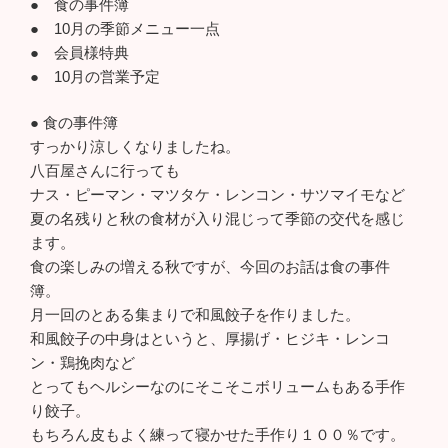
● 食の事件簿
● 10月の季節メニュー一点
● 会員様特典
● 10月の営業予定
● 食の事件簿
すっかり涼しくなりましたね。
八百屋さんに行っても
ナス・ピーマン・マツタケ・レンコン・サツマイモなど
夏の名残りと秋の食材が入り混じって季節の交代を感じ
ます。
食の楽しみの増える秋ですが、今回のお話は食の事件
簿。
月一回のとある集まりで和風餃子を作りました。
和風餃子の中身はというと、厚揚げ・ヒジキ・レンコ
ン・鶏挽肉など
とってもヘルシーなのにそこそこボリュームもある手作
り餃子。
もちろん皮もよく練って寝かせた手作り１００％です。