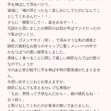
手を伸ばして羽をパクリ。
途端に「俺の羽とったな！楽しみにしてたのになんてこ
としてくれるんだ～！！」
さらに「横取りして～。血をみるぞ～！」
冗談かと思いましたが師匠のお顔が半ばマジメだったの
で私がびっくり。
「あ、ゴメンナサイ（笑）」で済みそうな私の感覚と
師匠の真剣なお怒りのギャップに驚くメンバーの中で
かなりばつの悪い謝罪をしました。
美味しく食べることに関して厳しい師匠ならではの怒り
なのでしょうが
そのあと皆が餃子に手を伸ばす時の緊張感がたまりませ
ん。
今思い出すとじわじわ笑えますが。
師匠になんでも言えるセレブな奥様が
「もお、男性って子供なんだから～。娘の彼氏もね・・
云々続く」
と取りなしてくれたのが食卓の救いでありました。