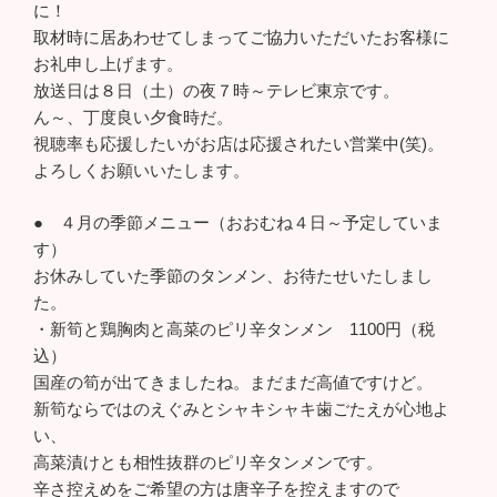
に！
取材時に居あわせてしまってご協力いただいたお客様に
お礼申し上げます。
放送日は８日（土）の夜７時～テレビ東京です。
ん～、丁度良い夕食時だ。
視聴率も応援したいがお店は応援されたい営業中(笑)。
よろしくお願いいたします。
● ４月の季節メニュー（おおむね４日～予定していま
す）
お休みしていた季節のタンメン、お待たせいたしまし
た。
・新筍と鶏胸肉と高菜のピリ辛タンメン 1100円（税
込）
国産の筍が出てきましたね。まだまだ高値ですけど。
新筍ならではのえぐみとシャキシャキ歯ごたえが心地よ
い、
高菜漬けとも相性抜群のピリ辛タンメンです。
辛さ控えめをご希望の方は唐辛子を控えますので