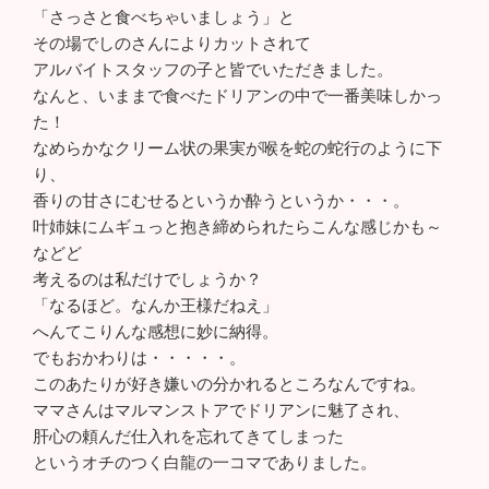
「さっさと食べちゃいましょう」と
その場でしのさんによりカットされて
アルバイトスタッフの子と皆でいただきました。
なんと、いままで食べたドリアンの中で一番美味しかっ
た！
なめらかなクリーム状の果実が喉を蛇の蛇行のように下
り、
香りの甘さにむせるというか酔うというか・・・。
叶姉妹にムギュっと抱き締められたらこんな感じかも～
などど
考えるのは私だけでしょうか？
「なるほど。なんか王様だねえ」
へんてこりんな感想に妙に納得。
でもおかわりは・・・・・。
このあたりが好き嫌いの分かれるところなんですね。
ママさんはマルマンストアでドリアンに魅了され、
肝心の頼んだ仕入れを忘れてきてしまった
というオチのつく白龍の一コマでありました。