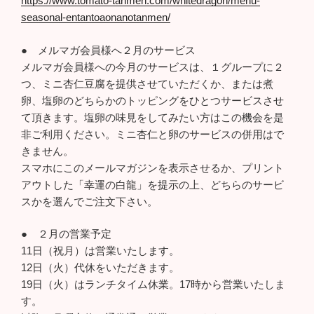
https://www.tomato-tanmen.com/whitedragon/menu-
seasonal-entantoaonanotanmen/
● メルマガ会員様へ２月のサービス
メルマガ会員様への今月のサービスは、１グループに２
つ、ミニ杏仁豆腐を提供させていただくか、または煮
卵、塩卵のどちらかのトッピングをひとつサービスさせ
て頂きます。塩卵の味見をしてみたい方はこの機会を是
非ご利用ください。ミニ杏仁と卵のサービスの併用はで
きません。
スマホにこのメールマガジンを表示させるか、プリント
アウトした「幸運の白龍」を提示の上、どちらのサービ
スかを選んでご注文下さい。
● ２月の営業予定
11日（祝月）は営業いたします。
12日（火）代休をいただきます。
19日（火）はランチタイム休業。17時から営業いたしま
す。