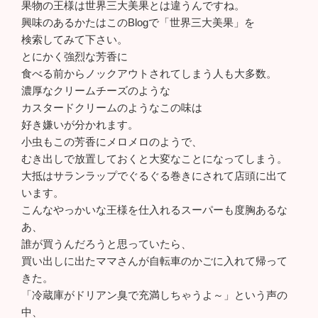
果物の王様は世界三大美果とは違うんですね。
興味のあるかたはこのBlogで「世界三大美果」を
検索してみて下さい。
とにかく強烈な芳香に
食べる前からノックアウトされてしまう人も大多数。
濃厚なクリームチーズのような
カスタードクリームのようなこの味は
好き嫌いが分かれます。
小虫もこの芳香にメロメロのようで、
むき出しで放置しておくと大変なことになってしまう。
大抵はサランラップでぐるぐる巻きにされて店頭に出て
います。
こんなやっかいな王様を仕入れるスーパーも度胸あるな
あ、
誰が買うんだろうと思っていたら、
買い出しに出たママさんが自転車のかごに入れて帰って
きた。
「冷蔵庫がドリアン臭で充満しちゃうよ～」という声の
中、