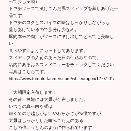
って少し変動）
トウチソースで漬けこんだ豚スペアリブを蒸しあげた一
品です。
トウチのコクとスパイスの味はしっかりしながらも
蒸しあげているので脂分は少なめ。
豚肉本来の肉汁がソースに溶け出してとっても美味し
い。
食べやすいようにカットしてあります。
スペアリブの入荷のあった日の仕込みなので、
店内にあるおススメメニューをチェックしてください。
写真はこちらです。
https://www.tomato-tanmen.com/whitedragon/12-07-01/
・太麺限定入荷します！
その昔、白龍には太麺が存在しました。
いつもの真っ白な麺は
細くてのど越しがよいやわらかさが特徴ですが、
太麺はしっかりした噛みごたえのある
こしの強いうどんのように作られています。