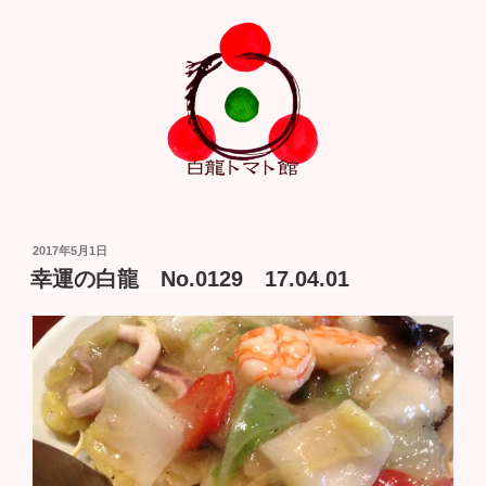
投
2017年5月1日
稿
幸運の白龍 No.0129 17.04.01
日: