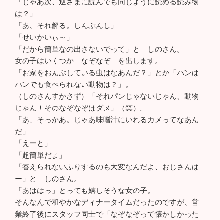
「じゃあ次、逆さまに読んでも同じように読める読み物
は？」
「あ、それ解る。しんぶんし」
「せいかいぃ～」
「だから簡単なの出さないでって」と しのさん。
女の子はいくつか なぞなぞ を出します。
「お家をおんぶしている虫はなあんだ？」とか「パンは
パンでも食べられない動物は？」。
（しのさんすかさず）「それパンじゃないじゃん、動物
じゃん！そのなぞなぞはダメ」（笑）。
「あ、そっかあ。じゃあ味噌汁にいれるカメってなあん
だ」
「えーと」
「超簡単だよ」
「答えられないふりするのも大変なんだよ、おじさんは
ー」と しのさん。
「あははっ」とっても嬉しそうな女の子。
そんなんで和やかなディナータイムだったのですが、営
業終了後にスタッフ同士で「なぞなぞって懐かしかった