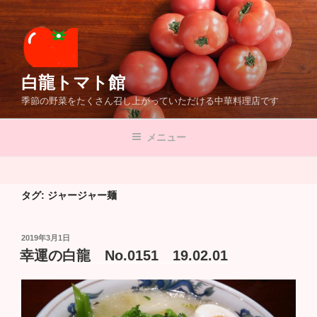
コ
ン
テ
ン
ツ
白龍トマト館
へ
季節の野菜をたくさん召し上がっていただける中華料理店です
ス
キ
メニュー
ッ
プ
タグ:
ジャージャー麺
投
2019年3月1日
稿
幸運の白龍 No.0151 19.02.01
日: