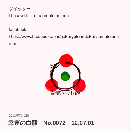
ツイッター
http://twitter.com/tomatotanmen
facebook
https://www.facebook.com/hakuryutomatokan.tomatotann
men
投
2012年7月1日
稿
幸運の白龍 No.0072 12.07.01
日: