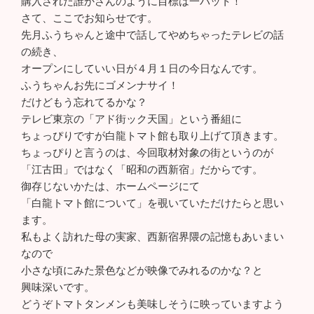
購入された誰かさんのように目標は一バット！
さて、ここでお知らせです。
先月ふうちゃんと途中で話してやめちゃったテレビの話
の続き、
オープンにしていい日が４月１日の今日なんです。
ふうちゃんお先にゴメンナサイ！
だけどもう忘れてるかな？
テレビ東京の「アド街ック天国」という番組に
ちょっぴりですが白龍トマト館も取り上げて頂きます。
ちょっぴりと言うのは、今回取材対象の街というのが
「江古田」ではなく「昭和の西新宿」だからです。
御存じないかたは、ホームページにて
「白龍トマト館について」を覗いていただけたらと思い
ます。
私もよく訪れた母の実家、西新宿界隈の記憶もあいまい
なので
小さな頃にみた景色などが映像でみれるのかな？と
興味深いです。
どうぞトマトタンメンも美味しそうに映っていますよう