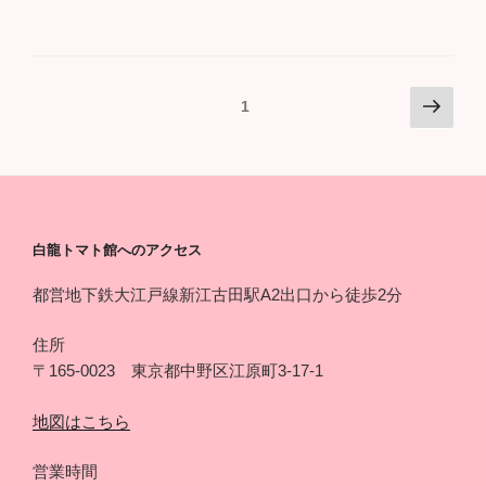
投
次
ページ
1
の
稿
ペ
ナ
ー
ビ
ジ
ゲ
ー
白龍トマト館へのアクセス
シ
都営地下鉄大江戸線新江古田駅A2出口から徒歩2分
ョ
ン
住所
〒165-0023 東京都中野区江原町3-17-1
地図はこちら
営業時間