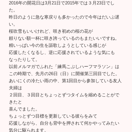
2016年の開花日は3月21日で2015年では３月23日でし
た。
昨日のように急な寒戻りも多かったので今年はだいぶ遅
い。
桜吹雪もいいけれど、咲き初めの桜の花が
頼りない額一杯に咲き誇っているのもまたいいですね。
精いっぱい今の生を謳歌しようとしている感じが
応援したくなるし、逆に応援されているような気にも
なったりして。
以前メルマガでふれた「練馬こぶしハーフマラソン」は
この時期で、先月の26日（日）に開催第三回目でした。
あいにくの冷たい雨の中、第1回目から参加している友人
夫婦は
２回目、３回目とちょっとずつタイムを縮めることがで
きたと
喜んでました。
ちょっとずつ目標を更新している彼らをみて
応援しながら、自分も背中を押されて何かやってみたい
気分に駆られます。