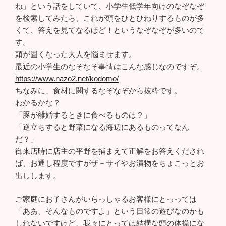
ね」という話をしていて、小学生低学年向けのなぞなぞ
を検索してみたら、これが頭をひとひねりするものが多
くて、答えを見てなるほど！というなぞなぞが多いので
す。
頭が固くなった大人を悩ませます。
最近の小学生のなぞなぞ事情はこんな感じなのですぞ。
https://www.nazo2.net/kodomo/
ちなみに、食材に関するなぞなぞから抜粋です。
わかるかな？
「豚が離婚するときに食べるものは？」
「逆立ちすると野菜になる海辺にあるものってなん
だ？」
御来店時に店主の平野を捕まえて正解をお答えくだされ
ば、お通し程度ですがザ－サイやお漬物をちょこっとお
出しします。
ご家庭にお子さんがいらっしゃるお客様にとっっては
「ああ、そんなものですよ」という日常の遊びなのかも
しれないですけど、我々にとっては結構な頭の体操にな