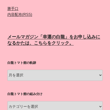
勝手口
内容配布(RSS)
メールマガジン「幸運の白龍」をお申し込みに
なるかたは、こちらをクリック。
白龍トマト館の軌跡
白
龍
ト
マ
白龍トマト館の組み分け
ト
館
白
の
龍