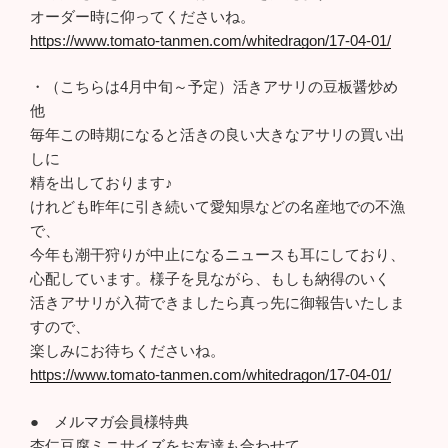
オーダー時に仰ってくださいね。
https://www.tomato-tanmen.com/whitedragon/17-04-01/
・（こちらは4月中旬～予定）活きアサリの豆板醤炒め
他
毎年この時期になると活きの良い大きなアサリの買い出
しに
精を出しております♪
けれども昨年に引き続いて愛知県などの名産地での不漁
で、
今年も潮干狩りが中止になるニュースも耳にしており、
心配しています。様子を見ながら、もしも納得のいく
活きアサリが入荷できましたら真っ先に御報告いたしま
すので、
楽しみにお待ちくださいね。
https://www.tomato-tanmen.com/whitedragon/17-04-01/
● メルマガ会員様特典
杏仁豆腐ミニサイズをお友達も合わせて