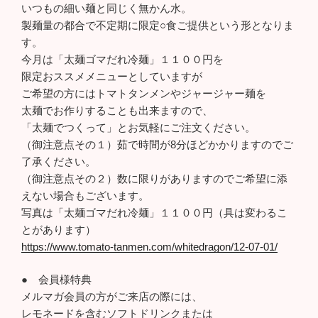
いつもの細い麺と同じく無かん水。
製麺量の都合で不定期に限定○食ご提供という形となりま
す。
今月は「太麺ゴマだれ冷麺」１１００円を
限定おススメメニューとしていますが
ご希望の方にはトマトタンメンやジャージャー麺を
太麺でお作りすることも出来ますので、
「太麺でつくって」とお気軽にご注文ください。
（御注意点その１）茹で時間が8分ほどかかりますのでご
了承ください。
（御注意点その２）数に限りがありますのでご希望に添
えない場合もございます。
写真は「太麺ゴマだれ冷麺」１１００円（具は変わるこ
とがあります）
https://www.tomato-tanmen.com/whitedragon/12-07-01/
● 会員様特典
メルマガ会員の方がご来店の際には、
レモネードを含むソフトドリンクまたは