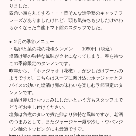
りました。
四角い頭を丸くする・・・昔そんな進学塾のキャッチフ
レーズがありましたけれど、頭も気持ちも少しだけやわ
らかくなった白龍トマト館のスタッフでした。
● ２月の季節メニュー
・塩卵と菜の花の花椒タンメン 1090円（税込）
塩漬け卵の独特な風味がクセになってしまう、春を待つ
この季節限定のタンメンです。
昨年から、「ホァジャオ（花椒）」が少しだけブームの
ようですが、こちらはスープに溶け込むホァジャオとス
パイスの効いた塩漬け卵の味わいを楽しむ季節限定のタ
ンメンです。
塩漬け卵だけおつまみにしたいという方もスタッフまで
どうぞお申し付けください。
塩卵は角煮のタレで煮た卵より独特な風味ですが、老酒
のつまみとして、またジャージャー麺や冷しトウバンジ
ャン麺のトッピングにも最適です♡。