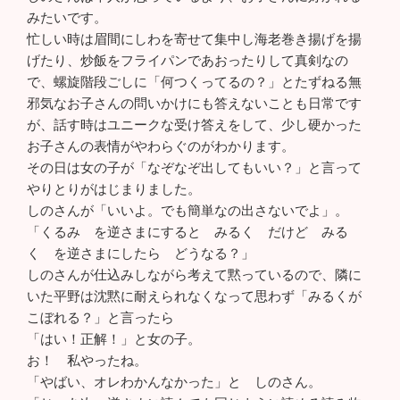
みたいです。
忙しい時は眉間にしわを寄せて集中し海老巻き揚げを揚
げたり、炒飯をフライパンであおったりして真剣なの
で、螺旋階段ごしに「何つくってるの？」とたずねる無
邪気なお子さんの問いかけにも答えないことも日常です
が、話す時はユニークな受け答えをして、少し硬かった
お子さんの表情がやわらぐのがわかります。
その日は女の子が「なぞなぞ出してもいい？」と言って
やりとりがはじまりました。
しのさんが「いいよ。でも簡単なの出さないでよ」。
「くるみ を逆さまにすると みるく だけど みる
く を逆さまにしたら どうなる？」
しのさんが仕込みしながら考えて黙っているので、隣に
いた平野は沈黙に耐えられなくなって思わず「みるくが
こぼれる？」と言ったら
「はい！正解！」と女の子。
お！ 私やったね。
「やばい、オレわかんなかった」と しのさん。