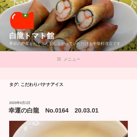
コ
ン
テ
ン
ツ
白龍トマト館
へ
季節の野菜をたくさん召し上がっていただける中華料理店です
ス
キ
メニュー
ッ
プ
タグ:
こだわりバナナアイス
投
2020年4月1日
稿
幸運の白龍 No.0164 20.03.01
日: