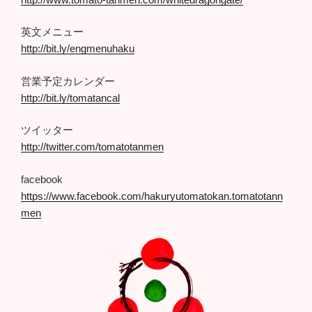
英文メニュー
http://bit.ly/engmenuhaku
営業予定カレンダー
http://bit.ly/tomatancal
ツイッター
http://twitter.com/tomatotanmen
facebook
https://www.facebook.com/hakuryutomatokan.tomatotann
men