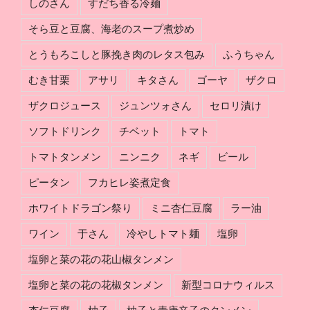
しのさん
すだち香る冷麺
の
組
そら豆と豆腐、海老のスープ煮炒め
み
とうもろこしと豚挽き肉のレタス包み
ふうちゃん
分
け
むき甘栗
アサリ
キタさん
ゴーヤ
ザクロ
ザクロジュース
ジュンツォさん
セロリ漬け
ソフトドリンク
チベット
トマト
トマトタンメン
ニンニク
ネギ
ビール
ピータン
フカヒレ姿煮定食
ホワイトドラゴン祭り
ミニ杏仁豆腐
ラー油
ワイン
于さん
冷やしトマト麺
塩卵
塩卵と菜の花の花山椒タンメン
塩卵と菜の花の花椒タンメン
新型コロナウィルス