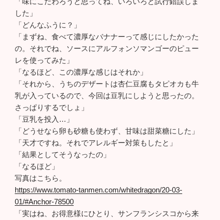
「味にこだわろうと思ってね、いろいろと試行錯誤しま
した」
「どんなふうに？」
「まずね、食べて濃厚なバナナーって感じにしたかった
の。それでね、ソースにアルフォンソマンゴーのピュー
レを使ってみた」
「なるほど、この濃厚な感じはそれか」
「それから、うちのデザートは杏仁豆腐もタピオカも牛
乳が入っているので、今回は豆乳にしようと思ったの。
さっぱりするでしょ」
「豆乳を投入…」
「どうせなら卵も砂糖も使わず、甘味は甜菜糖にした」
「天才ですね。それでアレルギー対策もしたと」
「結果としてそうなったの」
「なるほど」
写真はこちら。
https://www.tomato-tanmen.com/whitedragon/20-03-
01/#Anchor-78500
「実はね、お得意様にひとり、サンフランシスコから来