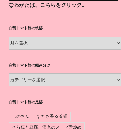
なるかたは、こちらをクリック。
白龍トマト館の軌跡
白
龍
ト
マ
白龍トマト館の組み分け
ト
館
白
の
龍
軌
ト
跡
マ
白龍トマト館の足跡
ト
館
しのさん
すだち香る冷麺
の
組
そら豆と豆腐、海老のスープ煮炒め