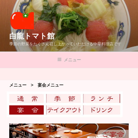
コ
ン
テ
ン
ツ
白龍トマト館
へ
季節の野菜をたくさん召し上がっていただける中華料理店です
ス
キ
メニュー
ッ
プ
メニュー > 宴会メニュー