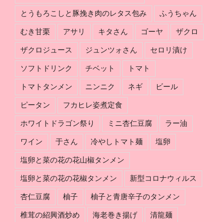
み
とうもろこしと豚挽き肉のレタス包み
ふうちゃん
分
け
むき甘栗
アサリ
キタさん
ゴーヤ
ザクロ
ザクロジュース
ジュンツォさん
セロリ漬け
ソフトドリンク
チベット
トマト
トマトタンメン
ニンニク
ネギ
ビール
ピータン
フカヒレ姿煮定食
ホワイトドラゴン祭り
ミニ杏仁豆腐
ラー油
ワイン
于さん
冷やしトマト麺
塩卵
塩卵と菜の花の花山椒タンメン
塩卵と菜の花の花椒タンメン
新型コロナウィルス
杏仁豆腐
柚子
柚子と青唐辛子のタンメン
椎茸の紹興酒炒め
海老巻き揚げ
清龍麺