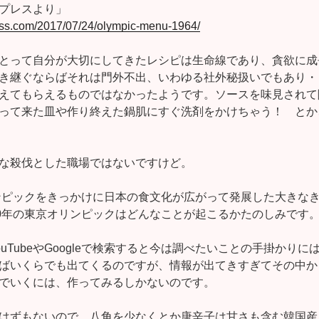
プレスより」
ress.com/2017/07/24/olympic-menu-1964/
とって自分が大切にしてきたレシピは生命線であり、貪欲に成
き継ぐならばそれは門外不出、いわゆる社外秘扱いでもあり・
えてもらえるものではなかったようです。ソースを味見されて
って来た皿や作り終えた鍋肌にすぐ洗剤をかけちゃう！ とか
な殺伐とした職場ではないですけど。
リンピックをきっかけに日本の食文化が広がって発展した大きな
20年の東京オリンピックはどんなことが起こるかたのしみです
uTubeやGoogleで検索すると今は調べたいことの手掛かり
ばいくらでも出てくるのですが、情報が出てきすぎてその中か
でいくには、作ってみるしかないのです。
はずもないので、八角を少なくとか唐辛子は甘さも含む韓国産