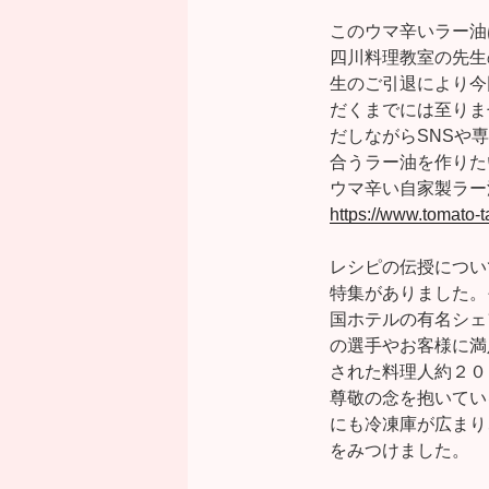
このウマ辛いラー油
四川料理教室の先生
生のご引退により今
だくまでには至りま
だしながらSNSや
合うラー油を作りた
ウマ辛い自家製ラー
https://www.tomato
レシピの伝授につい
特集がありました。
国ホテルの有名シェ
の選手やお客様に満
された料理人約２０
尊敬の念を抱いてい
にも冷凍庫が広まり
をみつけました。