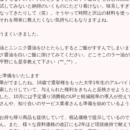
試してみないと納得のいくものにたどり着けない。味見しすぎ
なってきたりして（笑）。そうやって時間と沢山の材料を使っ
それを簡単に教えたくない気持ちにもなりますよね。
うまくいきました。
油とニンニク醤油をひとたらしするとご飯がすすんでしまいま
ク醤油を白いご飯に掛けてみてください。どこそこのラー油が
野にも是非教えて下さい（*^_^*）。
た準備をいたします
果がでましたね。18歳で選挙権をもった大学1年生のアルバイ
索したりしていて、与えられた権利をきちんと反映させようと
した。10月には予定通り消費税のUPと軽減税率の導入が控え
さんや、知り合いのサービス業者さんも準備を始めているよう
お持ち帰り商品も提供していて、税込価格で提示しているので
ん。また、様々な原料価格の改訂にも2年ほど現状維持で耐え