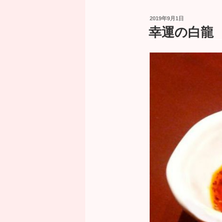
投
2019年9月1日
稿
幸運の白龍 No
日: