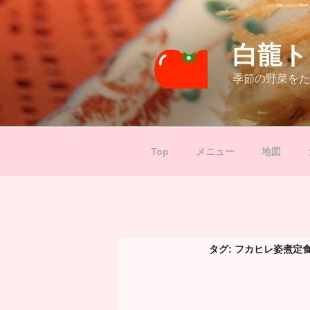
コ
ン
テ
白龍ト
ン
ツ
季節の野菜をた
へ
ス
キ
ッ
Top
メニュー
地図
プ
タグ:
フカヒレ姿煮定