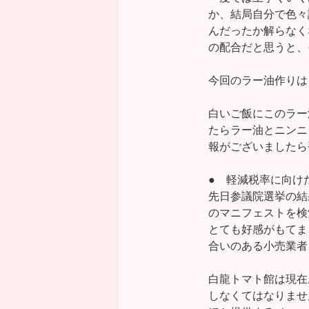
か、結局自分で色々
んだったか解らなく
の配合だと思うと、
今回のラー油作りは
白いご飯にこのラー
たらラー油とニンニ
報がございましたら平
● 軽減税率に向け
先日参議院選挙の結
のマニフェストを検
とても好感がもてま
合いのある小売業者
白龍トマト館は現在
しなくてはなりませ